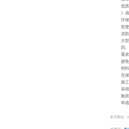
低质量设
3. 
环保
若使用氨
消防
大型冷库
四、成
需求
避免过
材料与
在保证
施工
采用E
融资
申请节
本文网址：http: