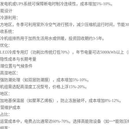
机或UPS系统可保障断电时制冷连续性，成本增加5%-10%。
节能设计
源利用：
区，冬季可利用室外冷空气进行预冷，减少压缩机运行时间，节能30%
系统：
机组排热用于加热生活用水或供暖，投资回收期约3-5年。
优化：
D冷库专用灯（功耗比传统灯低70%），年节电量可达5000kWh以上（以
性成本与长期考量
地理位置与气候条件
湿地区：
潮处理（如双层防潮膜），成本增加5%-10%。
需选配高湿度工况型号，价格上浮15%-20%。
地区：
基保温层（如聚苯乙烯板），防止冻胀破坏，成本增加8%-12%。
运营维护成本
占比：
成本中，电费占比通常达60%-70%。选择高能效设备（如一*能效压
频率：