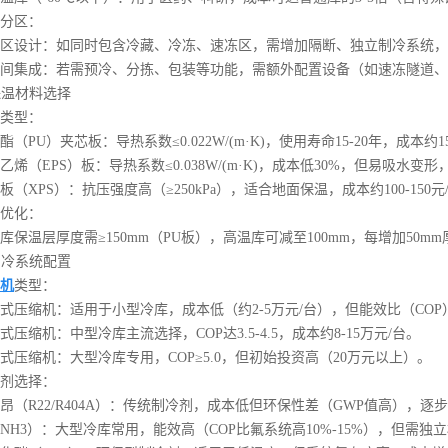
分区：
计：如同时包含冷藏、冷冻、速冻区，需增加隔断、独立制冷系统，成本
成：若需预冷、分拣、包装等功能，需额外配置设备（如速冻隧道、月台
保温材料选择
类型：
U）夹芯板：导热系数≤0.022W/(m·K)，使用寿命15-20年，成本约150
（EPS）板：导热系数≤0.038W/(m·K)，成本低30%，但易吸水
XPS）：抗压强度高（≥250kPa），适合地面保温，成本约100-150元/
优化：
温层厚度需≥150mm（PU板），高温库可减至100mm，每增加50mm
制冷系统配置
机
类型：
缩机：适用于小型冷库，成本低（约2-5万元/台），但能效比（COP）仅2
缩机：中型冷库主流选择，COP达3.5-4.5，成本约8-15万元/台。
缩机：大型冷库专用，COP≥5.0，但初始投资高（20万元以上）。
选择：
R22/R404A）：传统制冷剂，成本低但环保性差（GWP值高），逐
3）：大型冷库常用，能效高（COP比氟系统高10%-15%），但需独立机