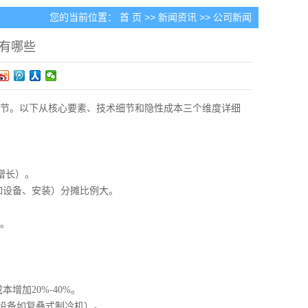
您的当前位置：
首 页
>>
新闻资讯
>>
公司新闻
有哪些
节。以下从核心要素、技术细节和隐性成本三个维度详细
增长）。
（如设备、安装）分摊比例大。
。
。
增加20%-40%。
殊设备如复叠式制冷机）。