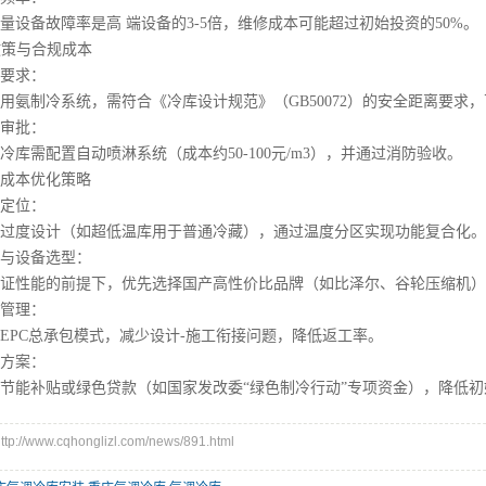
备故障率是高 端设备的3-5倍，维修成本可能超过初始投资的50%。
政策与合规成本
要求：
制冷系统，需符合《冷库设计规范》（GB50072）的安全距离要求
审批：
需配置自动喷淋系统（成本约50-100元/m3），并通过消防验收。
本优化策略
定位：
度设计（如超低温库用于普通冷藏），通过温度分区实现功能复合化。
设备选型：
性能的前提下，优先选择国产高性价比品牌（如比泽尔、谷轮压缩机）
管理：
PC总承包模式，减少设计-施工衔接问题，降低返工率。
方案：
能补贴或绿色贷款（如国家发改委“绿色制冷行动”专项资金），降低初
//www.cqhonglizl.com/news/891.html