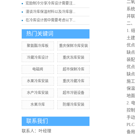
二氧化碳
宏励制冷分享冷库设计需要注...
系统冗
漫谈冷库保温材料以及冷库容...
并联机组
在冷库设计图中需要考虑以下...
二、技
1. 
热门关键词
土建
优点：
聚氨酯冷库板
重庆保鲜冷库安装
缺点：施
冷藏冷库设计
重庆冻库安装
装配式
优点：模
电磁阀
超市保鲜冷库
缺点：
水果冷库安装
重庆冷藏冷库
施工
保温层接
水产冷库安装
超市冷链设备
地面防潮
2. 
水果冷库
防爆冷库安装
控制
手动控制
联系我们
PLC自
联系人：叶经理
备用