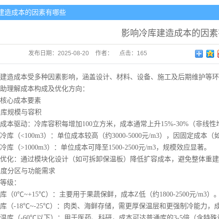
建造成本的因素有哪些
库安装
影响冷库建造成本的因素
库安装
发布日期：
2025-08-20
作者：
点击：
165
库安装
库安装
造成本受多种因素影响，涵盖设计、材料、设备、施工及后期维护等环
助理解成本构成及优化方向：
库安装
心成本要素
配件
冷库规模与容积
驱动：冷库容积每增加100立方米，成本通常上升15%-30%（非线性
冰机
（<100m3）：单位成本较高（约3000-5000元/m3），因固定成本
（>1000m3）：单位成本可降至1500-2500元/m3，规模效应显著。
缩机
化：通过模块化设计（如可拆卸保温板）降低扩容成本，避免整体重建
温度分区与功能需求
等级：
0℃~+15℃）：主要用于果蔬保鲜，成本Z低（约1800-2500元/m3）
-18℃~-25℃）：肉类、海鲜存储，需更厚保温层和更强制冷能力，成本
（-60℃以下）：用于医药、科研，成本可达普通库的3-5倍（含特