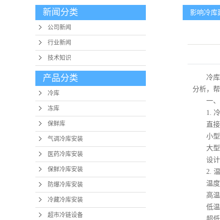
新闻分类
影响冷库
肉类冷
公司新闻
水产冷
行业新闻
药品冷
技术知识
食品冷
产品分类
冷库建
分析，帮
蔬菜冷
冷库
一、核
冻库
冷库
1. 
保鲜库
直接成本
制
小型冷库
气调冷库安装
大型冷库
压
医药冷库安装
设计优
保鲜冷库安装
2. 
温度
防爆冷库安装
高温库（
冷藏冷库安装
低温库（
超市冷链设备
超低温库