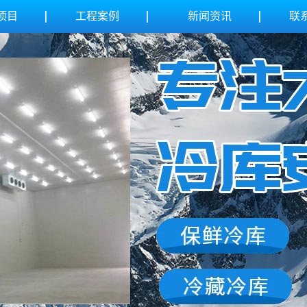
项目
工程案例
新闻资讯
联
库
公司新闻
库
行业新闻
鲜库
技术知识
库安装
库安装
库安装
库安装
库安装
链设备
库安装
库安装