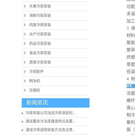
水果冷库安装
功能
多温区设
海鲜冷库安装
加工间集
肉类冷库安装
3. 
水产冷库安装
材料
聚氨酯（P
药品冷库安装
聚苯乙烯
食品冷库安装
挤塑板（
蔬菜冷库安装
厚度
低温库保
冷库配件
4. 
制冰机
压缩
压缩机
活塞式压
螺杆式压
新闻资讯
离心式压
冷库安装公司浅谈冷库该如何...
制冷剂
漫谈重庆冷冻库建造特点及要...
氟利昂（
氨（NH
漫谈冷库选购安装方法及注意...