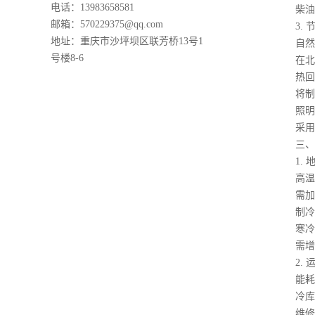
电话：13983658581
柴油发电
邮箱：570229375@qq.com
3. 
地址：重庆市沙坪坝区联芳桥13号1
自然冷
号楼8-6
在北方地
热回收
将制冷
照明
采用LE
三、隐
1. 
高温高
需加强防
制冷机组
寒冷
需增加地
2. 
能耗
冷库运营
维修