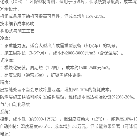
（CO3）：环保型制冷剂，适用于低温库，但系统复杂度高，成本增加3
余设计：
或备用压缩机可提高可靠性，但成本增加15%-25%。
术细节成本影响
结构形式与施工工艺
冷库：
承重能力强，适合大型冷库或需重型设备（如叉车）的场景。
工周期长（3-6个月），成本约2000-3000元/m3（含保温层）。
冷库：
块化安装，周期短（1-2周），成本约1500-2500元/m3。
高度受限（通常≤6m），扩容需整体更换。
精度：
缝处理不当会导致冷量泄漏，增加5%-10%的能耗成本。
层施工缺陷可能引发结构腐蚀，维修成本高达初始投资的20%-30%
电气与自动化系统
系统：
：成本低（约5000-1万元），但温度波动大（±2℃），能耗高10%-1
动控制：温度精度±0.5℃，成本增加2-3万元，但节能效果显著（可降低能
电源：