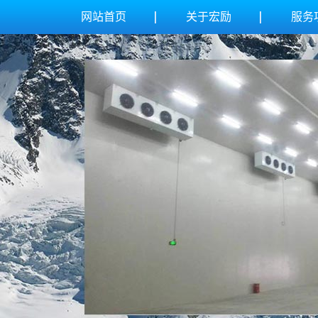
网站首页
关于宏励
服务
公司简介
冷
联系我们
冻
保
气调冷
医药冷
保鲜冷
防爆冷
冷藏冷
超市冷
水果冷
海鲜冷